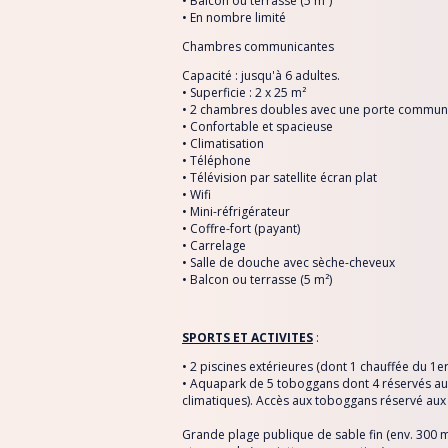
• Balcon ou terrasse (5 m²)
• En nombre limité
Chambres communicantes
Capacité : jusqu'à 6 adultes.
• Superficie : 2 x 25 m²
• 2 chambres doubles avec une porte commun
• Confortable et spacieuse
• Climatisation
• Téléphone
• Télévision par satellite écran plat
• Wifi
• Mini-réfrigérateur
• Coffre-fort (payant)
• Carrelage
• Salle de douche avec sèche-cheveux
• Balcon ou terrasse (5 m²)
SPORTS ET ACTIVITES
:
• 2 piscines extérieures (dont 1 chauffée du 1e
• Aquapark de 5 toboggans dont 4 réservés aux
climatiques). Accès aux toboggans réservé aux 
Grande plage publique de sable fin (env. 300 m