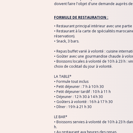
doivent faire l'objet d'une demande auprès de 
FORMULE DE RESTAURATION :
• Restaurant principal intérieur avec une parti
• Restaurant à la carte de spécialités marocain
réservation).
• Snack, 3 bars.
• Repas buffet varié à volonté : cuisine interna
• Goûter avec une gourmandise chaude à volon
• Boissons locales à volonté de 10 h à 23 h : vin,
choix de cocktail du jour à volonté.
LA TABLE*
• Formule tout inclus
• Petit déjeuner : 7 h à 10 h 30
• Petit déjeuner tardif : 10 h à 11 h
• Déjeuner : 12 h 30 à 14 h 30
• Goûters à volonté : 16 h à 17 h 30
• Dîner : 19 h à 21 h 30
LE BAR*
• Boissons servies à volonté de 10 h à 23 h da
h.
• Au restaurant aux heures des repas.