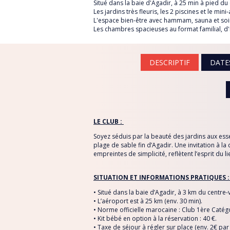
Situé dans la baie d'Agadir, à 25 min à pied du
RÉPUBLIQUE TCHÈQ
Les jardins très fleuris, les 2 piscines et le mi
L'espace bien-être avec hammam, sauna et soin
RHODES
Les chambres spacieuses au format familial, d'
SARDAIGNE
SÉNÉGAL
À *
DESCRIPTIF
DATE
SRI LANKA
THAÏLANDE
Sujet
TUNISIE
LE CLUB :
TURQUIE
Message
Soyez séduis par la beauté des jardins aux esse
VIETNAM
plage de sable fin d’Agadir. Une invitation à 
empreintes de simplicité, reflètent l’esprit du li
SITUATION ET INFORMATIONS PRATIQUES 
• Situé dans la baie d’Agadir, à 3 km du centre-vi
• L’aéroport est à 25 km (env. 30 min).
• Norme officielle marocaine : Club 1ère Catég
• Kit bébé en option à la réservation : 40 €.
• Taxe de séjour à régler sur place (env. 2€ par 