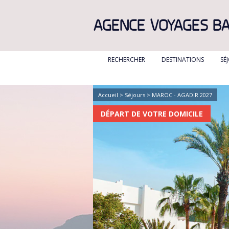
AGENCE VOYAGES B
RECHERCHER
DESTINATIONS
SÉ
ALBANIE
ALGÉRIE
Accueil
>
Séjours
> MAROC - AGADIR 2027
BULGARIE
DÉPART DE VOTRE DOMICILE
CANADA
CANARIES
CARAIBES
CORFOU
CORSE
CRETE
DANEMARK