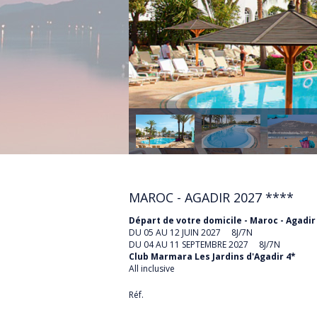
EGYPTE
ESPAGNE
ÉTATS-UNIS
FRANCE
GRECE
ILE MAURICE
ILES GRENADINES
IRLANDE
MAROC - AGADIR 2027
****
ITALIE
Départ de votre domicile - Maroc - Agadir
DU 05 AU 12 JUIN 2027 8J/7N
MAROC
DU 04 AU 11 SEPTEMBRE 2027 8J/7N
POLOGNE
Club Marmara Les Jardins d'Agadir 4*
All inclusive
PORTUGAL
Réf.
RÉPUBLIQUE DOMINICA