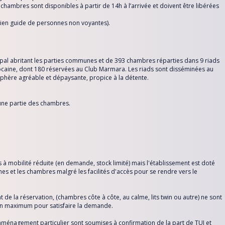
 chambres sont disponibles à partir de 14h à l’arrivée et doivent être libérées
hien guide de personnes non voyantes).
al abritant les parties communes et de 393 chambres réparties dans 9 riads
ocaine, dont 180 réservées au Club Marmara. Les riads sont disséminées au
sphère agréable et dépaysante, propice à la détente.
 une partie des chambres.
 mobilité réduite (en demande, stock limité) mais l'établissement est doté
s et les chambres malgré les facilités d'accès pour se rendre vers le
e la réservation, (chambres côte à côte, au calme, lits twin ou autre) ne sont
son maximum pour satisfaire la demande.
ménagement particulier sont soumises à confirmation de la part de TUI et