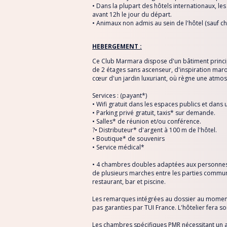
• Dans la plupart des hôtels internationaux, les
avant 12h le jour du départ.
• Animaux non admis au sein de l'hôtel (sauf c
HEBERGEMENT :
Ce Club Marmara dispose d'un bâtiment princip
de 2 étages sans ascenseur, d'inspiration mar
cœur d'un jardin luxuriant, où règne une atmo
Services : (payant*)
• Wifi gratuit dans les espaces publics et dans
• Parking privé gratuit, taxis* sur demande.
• Salles* de réunion et/ou conférence.
?• Distributeur* d'argent à 100 m de l'hôtel.
• Boutique* de souvenirs
• Service médical*
• 4 chambres doubles adaptées aux personnes à
de plusieurs marches entre les parties commune
restaurant, bar et piscine.
Les remarques intégrées au dossier au moment d
pas garanties par TUI France. L'hôtelier fera 
Les chambres spécifiques PMR nécessitant un a