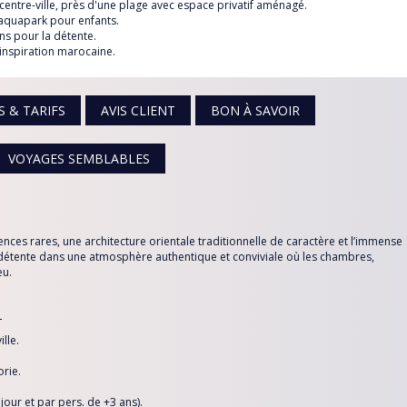
 centre-ville, près d'une plage avec espace privatif aménagé.
UE
ni-aquapark pour enfants.
s pour la détente.
inspiration marocaine.
De *
S & TARIFS
AVIS CLIENT
BON À SAVOIR
VOYAGES SEMBLABLES
nces rares, une architecture orientale traditionnelle de caractère et l’immense
la détente dans une atmosphère authentique et conviviale où les chambres,
eu.
:
lle.
orie.
jour et par pers. de +3 ans).