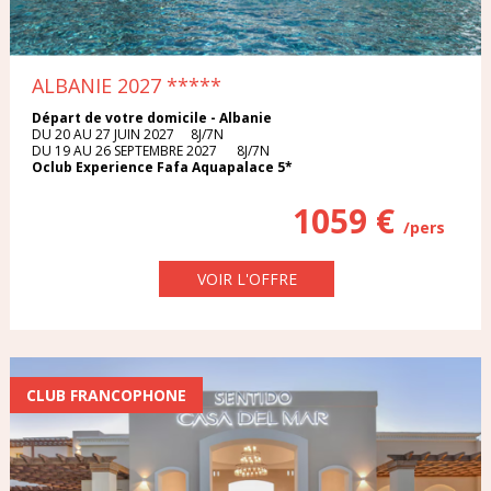
ALBANIE 2027
*****
Départ de votre domicile - Albanie
DU 20 AU 27 JUIN 2027 8J/7N
DU 19 AU 26 SEPTEMBRE 2027 8J/7N
Oclub Experience Fafa Aquapalace 5*
1059 €
/pers
VOIR L'OFFRE
CLUB FRANCOPHONE