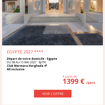
EGYPTE 2027
****
Départ de votre domicile - Egypte
DU 08 AU 15 MAI 2027 8J/7N
Club Marmara Hurghada 4*
All inclusive
À partir de
1399 €
/pers
VOIR L'OFFRE