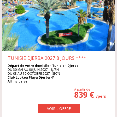
ITALIE
TYPE DE VOYAGE
MAROC
Séjour
Circuit
POLOGNE
Croisière
Week-end
PORTUGAL
Circuit Séjour
RÉPUBLIQUE DOMINICAINE
TUNISIE DJERBA 2027 8 JOURS
****
Départ de votre domicile - Tunisie - Djerba
MOIS DE DÉPART
RÉPUBLIQUE TCHÈQUE
DU 30 MAI AU 06 JUIN 2027 8J/7N
DU 03 AU 10 OCTOBRE 2027 8J/7N
Club Lookea Playa Djerba 4*
All inclusive
RHODES
À partir de
839 €
SARDAIGNE
/pers
DURÉE DU VOYAGE
SÉNÉGAL
VOIR L'OFFRE
1 semaine