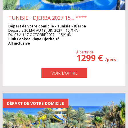
DANEMARK
Iles Grenadines
Irlande
TUNISIE - DJERBA 2027 15...
****
EGYPTE
Italie
Maroc
Départ de votre domicile - Tunisie - Djerba
Départ le 30 MAI AU 13 JUIN 2027 15J/14N
ESPAGNE
DU 03 AU 17 OCTOBRE 2027 15J/14N
Club Lookea Playa Djerba 4*
Pologne
Portugal
All inclusive
ÉTATS-UNIS
À partir de
1299 €
République Dominicaine
République Tchèque
/pers
FRANCE
Rhodes
Sardaigne
VOIR L'OFFRE
GRECE
Sénégal
Sri Lanka
ILE MAURICE
Thaïlande
Tunisie
ILES GRENADINES
DÉPART DE VOTRE DOMICILE
Turquie
Vietnam
IRLANDE