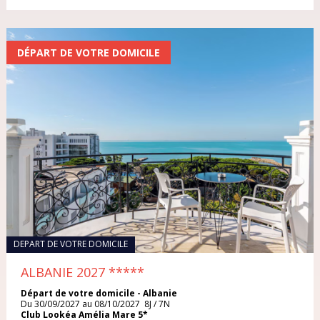
SRI LANKA
2 semaines
THAÏLANDE
DÉPART DE VOTRE DOMICILE
De 1 à 2 jours
TUNISIE
De 3 à 5 jours
TURQUIE
De 6 à 8 jours
VIETNAM
De 9 à 12 jours
De 13 à 15 jours
Plus de 15 jours
DEPART DE VOTRE DOMICILE
ALBANIE 2027
*****
Départ de votre domicile - Albanie
BUDGET / PERSONNE
Du 30/09/2027 au 08/10/2027 8J / 7N
Club Lookéa Amélia Mare 5*