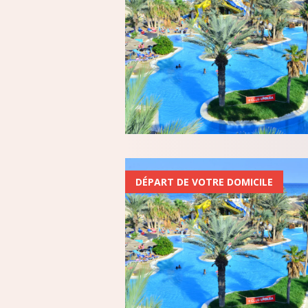
EGYPTE
ESPAGNE
ÉTATS-UNIS
FRANCE
GRECE
ILE MAURICE
ILES GRENADINES
IRLANDE
DÉPART DE VOTRE DOMICILE
ITALIE
MAROC
POLOGNE
PORTUGAL
RÉPUBLIQUE DOMINIC