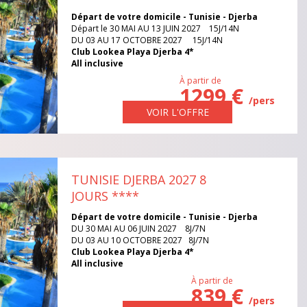
Départ de votre domicile - Tunisie - Djerba
Départ le 30 MAI AU 13 JUIN 2027 15J/14N
DU 03 AU 17 OCTOBRE 2027 15J/14N
Club Lookea Playa Djerba 4*
All inclusive
À partir de
1299 €
/pers
VOIR L'OFFRE
TUNISIE DJERBA 2027 8
JOURS
****
Départ de votre domicile - Tunisie - Djerba
DU 30 MAI AU 06 JUIN 2027 8J/7N
DU 03 AU 10 OCTOBRE 2027 8J/7N
Club Lookea Playa Djerba 4*
All inclusive
À partir de
839 €
AINE
/pers