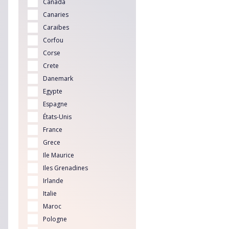
Canada
Canaries
Caraibes
Corfou
Corse
Crete
Danemark
Egypte
Espagne
États-Unis
France
Grece
Ile Maurice
Iles Grenadines
Irlande
Italie
Maroc
Pologne