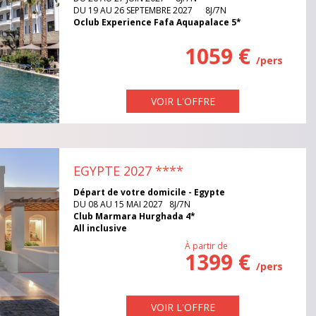
DU 19 AU 26 SEPTEMBRE 2027 8J/7N
Oclub Experience Fafa Aquapalace 5*
1059 €
/pers
VOIR L'OFFRE
EGYPTE 2027
****
Départ de votre domicile - Egypte
DU 08 AU 15 MAI 2027 8J/7N
Club Marmara Hurghada 4*
All inclusive
À partir de
1399 €
/pers
VOIR L'OFFRE