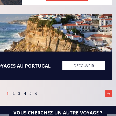
OYAGES AU PORTUGAL
DÉCOUVRIR
1
2
3
4
5
6
VOUS CHERCHEZ UN AUTRE VOYAGE ?