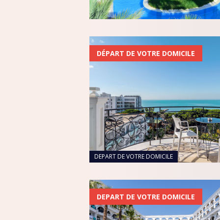
RÉPUBLIQUE TCHÈQ
RHODES
SARDAIGNE
DÉPART DE VOTRE DOMICILE
SÉNÉGAL
SRI LANKA
THAÏLANDE
TUNISIE
TURQUIE
VIETNAM
DEPART DE VOTRE DOMICILE
DEPART DE VOTRE DOMICILE