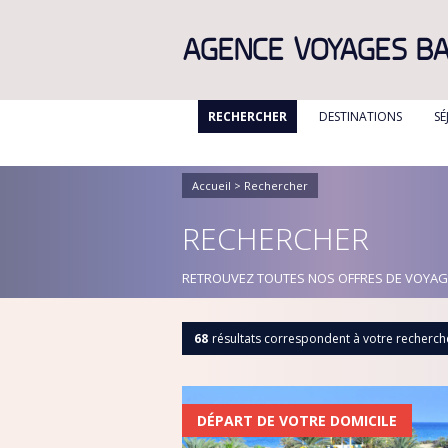
AGENCE VOYAGES B
RECHERCHER
DESTINATIONS
SÉ
ALBANIE
ALGÉRIE
Accueil
> Rechercher
BULGARIE
RECHERCHER
CANADA
RETROUVEZ TOUTES NOS OFFRES DE VOYAGES
CANARIES
CARAIBES
68
résultats correspondent à votre recherch
CORFOU
CORSE
CRETE
DÉPART DE VOTRE DOMICILE
DANEMARK