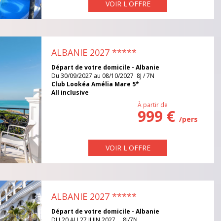
VOIR L'OFFRE
UE
ALBANIE 2027
*****
Départ de votre domicile - Albanie
Du 30/09/2027 au 08/10/2027 8J / 7N
Club Lookéa Amélia Mare 5*
All inclusive
À partir de
999 €
/pers
VOIR L'OFFRE
ALBANIE 2027
*****
Départ de votre domicile - Albanie
DU 20 AU 27 JUIN 2027 8J/7N