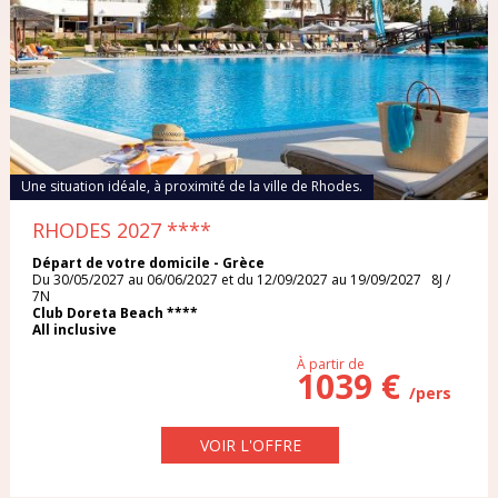
ITALIE
TYPE DE VOYAGE
MAROC
Séjour
Circuit
POLOGNE
Croisière
Week-end
PORTUGAL
Une situation idéale, à proximité de la ville de Rhodes.
Circuit Séjour
RHODES 2027
****
RÉPUBLIQUE DOMINICAINE
Départ de votre domicile - Grèce
Du 30/05/2027 au 06/06/2027 et du 12/09/2027 au 19/09/2027 8J /
MOIS DE DÉPART
RÉPUBLIQUE TCHÈQUE
7N
Club Doreta Beach ****
All inclusive
RHODES
À partir de
1039 €
/pers
SARDAIGNE
DURÉE DU VOYAGE
VOIR L'OFFRE
SÉNÉGAL
1 semaine