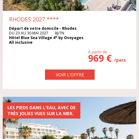
DANEMARK
Iles Grenadines
Irlande
RHODES 2027
****
EGYPTE
Italie
Maroc
Départ de votre domicile - Rhodes
DU 23 AU 30 MAI 2027 8J/7N
ESPAGNE
Hôtel Blue Sea Village 4* by Ovoyages
All inclusive
Pologne
Portugal
ÉTATS-UNIS
À partir de
969 €
/pers
République Dominicaine
République Tchèque
FRANCE
VOIR L'OFFRE
Rhodes
Sardaigne
GRECE
Sénégal
Sri Lanka
ILE MAURICE
LES PIEDS DANS L'EAU, AVEC DE
Thaïlande
Tunisie
ILES GRENADINES
TRÈS JOLIES VUES SUR LA MER.
Turquie
Vietnam
IRLANDE