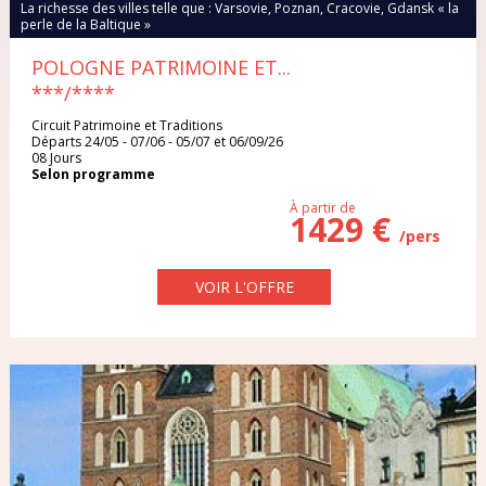
La richesse des villes telle que : Varsovie, Poznan, Cracovie, Gdansk « la
DANEMARK
perle de la Baltique »
Iles Grenadines
Irlande
POLOGNE PATRIMOINE ET...
EGYPTE
***/****
Italie
Maroc
ESPAGNE
Circuit Patrimoine et Traditions
Départs 24/05 - 07/06 - 05/07 et 06/09/26
Pologne
Portugal
08 Jours
ÉTATS-UNIS
Selon programme
À partir de
République Dominicaine
République Tchèque
1429 €
FRANCE
/pers
Rhodes
Sardaigne
GRECE
VOIR L'OFFRE
Sénégal
Sri Lanka
ILE MAURICE
Thaïlande
Tunisie
ILES GRENADINES
Turquie
Vietnam
IRLANDE