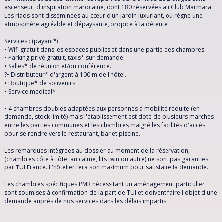
SRI LANKA
ascenseur, d'inspiration marocaine, dont 180 réservées au Club Marmara.
Les riads sont disséminées au cœur d'un jardin luxuriant, où règne une
atmosphère agréable et dépaysante, propice à la détente.
THAÏLANDE
Services : (payant*)
• Wifi gratuit dans les espaces publics et dans une partie des chambres.
TUNISIE
• Parking privé gratuit, taxis* sur demande.
• Salles* de réunion et/ou conférence.
?• Distributeur* d'argent à 100 m de l'hôtel.
TURQUIE
• Boutique* de souvenirs
• Service médical*
VIETNAM
• 4 chambres doubles adaptées aux personnes à mobilité réduite (en
demande, stock limité) mais l'établissement est doté de plusieurs marches
entre les parties communes et les chambres malgré les facilités d'accès
pour se rendre vers le restaurant, bar et piscine.
Les remarques intégrées au dossier au moment de la réservation,
(chambres côte à côte, au calme, lits twin ou autre) ne sont pas garanties
par TUI France. L'hôtelier fera son maximum pour satisfaire la demande.
Les chambres spécifiques PMR nécessitant un aménagement particulier
sont soumises à confirmation de la part de TUI et doivent faire l'objet d'une
demande auprès de nos services dans les délais impartis.