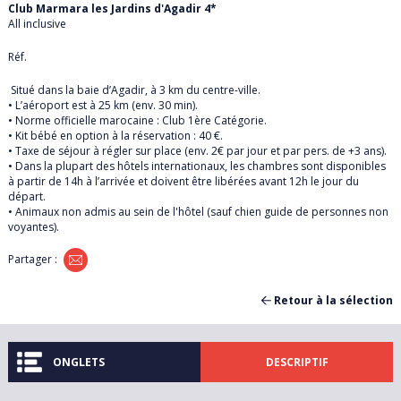
Club Marmara les Jardins d'Agadir 4*
DANEMARK
All inclusive
EGYPTE
Réf.
Situé dans la baie d’Agadir, à 3 km du centre-ville.
ESPAGNE
• L’aéroport est à 25 km (env. 30 min).
• Norme officielle marocaine : Club 1ère Catégorie.
• Kit bébé en option à la réservation : 40 €.
ÉTATS-UNIS
• Taxe de séjour à régler sur place (env. 2€ par jour et par pers. de +3 ans).
• Dans la plupart des hôtels internationaux, les chambres sont disponibles
à partir de 14h à l’arrivée et doivent être libérées avant 12h le jour du
FRANCE
départ.
• Animaux non admis au sein de l'hôtel (sauf chien guide de personnes non
voyantes).
GRECE
Partager :
ILE MAURICE
Retour à la sélection
ILES GRENADINES
À *
ONGLETS
DESCRIPTIF
IRLANDE
DESCRIPTIF