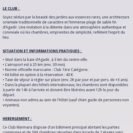
ITALIE
De *
LE CLUB :
DATES & TARIFS
Soyez séduis par la beauté des jardins aux essences rares, une architecture
MAROC
orientale traditionnelle de caractère et l’immense plage de sable fin
AVIS CLIENT
d’Agadir. Une invitation à la détente dans une atmosphère authentique et
Sujet
conviviale où les chambres, empreintes de simplicité, reflètent l’esprit du
POLOGNE
BON À SAVOIR
lieu.
VOYAGES SEMBLABLES
PORTUGAL
SITUATION ET INFORMATIONS PRATIQUES :
Message
• Situé dans la baie d’Agadir, à 3 km du centre-ville.
RÉPUBLIQUE DOMINICAINE
• L’aéroport est à 25 km (env. 30 min).
• Norme officielle marocaine : Club 1ère Catégorie.
• Kit bébé en option à la réservation : 40 €.
RÉPUBLIQUE TCHÈQUE
• Taxe de séjour à régler sur place (env. 2€ par jour et par pers. de +3 ans).
• Dans la plupart des hôtels internationaux, les chambres sont disponibles
à partir de 14h à l’arrivée et doivent être libérées avant 12h le jour du
RHODES
départ.
• Animaux non admis au sein de l'hôtel (sauf chien guide de personnes non
voyantes).
SARDAIGNE
HEBERGEMENT :
SÉNÉGAL
Ce Club Marmara dispose d'un bâtiment principal abritant les parties
communes et de 393 chambres réparties dans 9 riads de 2 étages sans