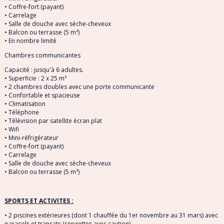
• Coffre-fort (payant)
• Carrelage
• Salle de douche avec sèche-cheveux
• Balcon ou terrasse (5 m²)
• En nombre limité
Chambres communicantes
Capacité : jusqu'à 6 adultes.
• Superficie : 2 x 25 m²
• 2 chambres doubles avec une porte communicante
• Confortable et spacieuse
• Climatisation
• Téléphone
• Télévision par satellite écran plat
• Wifi
• Mini-réfrigérateur
• Coffre-fort (payant)
• Carrelage
• Salle de douche avec sèche-cheveux
• Balcon ou terrasse (5 m²)
SPORTS ET ACTIVITES :
• 2 piscines extérieures (dont 1 chauffée du 1er novembre au 31 mars) avec
parasols et transats (serviettes avec caution)