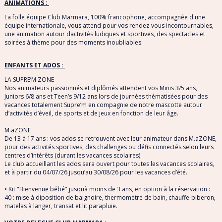
ANIMATIONS :
La folle équipe Club Marmara, 100% francophone, accompagnée d'une
équipe internationale, vous attend pour vos rendez-vous incontournables,
une animation autour dactivités ludiques et sportives, des spectacles et
soirées à thème pour des moments inoubliables.
ENFANTS ET ADOS :
LA SUPRE’M ZONE
Nos animateurs passionnés et diplômés attendent vos Minis 3/5 ans,
Juniors 6/8 ans et Teen’s 9/12 ans lors de journées thématisées pour des
vacances totalement Supre’m en compagnie de notre mascotte autour
d’activités d’éveil, de sports et de jeux en fonction de leur âge.
M.aZONE
De 13 à 17 ans : vos ados se retrouvent avec leur animateur dans M.aZONE,
pour des activités sportives, des challenges ou défis connectés selon leurs
centres d’intérêts (durant les vacances scolaires).
Le club accueillant les ados sera ouvert pour toutes les vacances scolaires,
et à partir du 04/07/26 jusqu’au 30/08/26 pour les vacances d’été.
• Kit "Bienvenue bébé" jusquà moins de 3 ans, en option à la réservation :
40 : mise à diposition de baignoire, thermomètre de bain, chauffe-biberon,
matelas à langer, transat et lit parapluie.