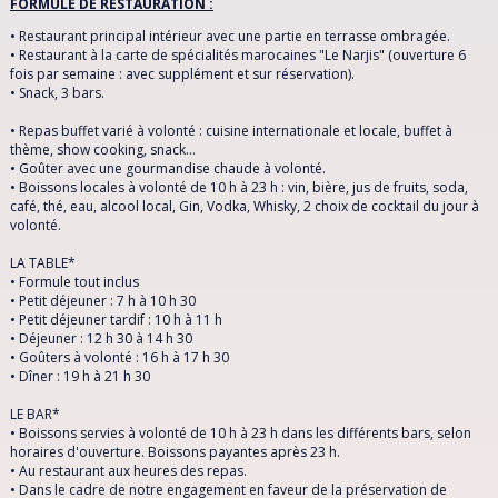
FORMULE DE RESTAURATION :
• Restaurant principal intérieur avec une partie en terrasse ombragée.
• Restaurant à la carte de spécialités marocaines "Le Narjis" (ouverture 6
fois par semaine : avec supplément et sur réservation).
• Snack, 3 bars.
• Repas buffet varié à volonté : cuisine internationale et locale, buffet à
thème, show cooking, snack…
• Goûter avec une gourmandise chaude à volonté.
• Boissons locales à volonté de 10 h à 23 h : vin, bière, jus de fruits, soda,
café, thé, eau, alcool local, Gin, Vodka, Whisky, 2 choix de cocktail du jour à
volonté.
LA TABLE*
• Formule tout inclus
• Petit déjeuner : 7 h à 10 h 30
• Petit déjeuner tardif : 10 h à 11 h
• Déjeuner : 12 h 30 à 14 h 30
• Goûters à volonté : 16 h à 17 h 30
• Dîner : 19 h à 21 h 30
LE BAR*
• Boissons servies à volonté de 10 h à 23 h dans les différents bars, selon
horaires d'ouverture. Boissons payantes après 23 h.
• Au restaurant aux heures des repas.
• Dans le cadre de notre engagement en faveur de la préservation de