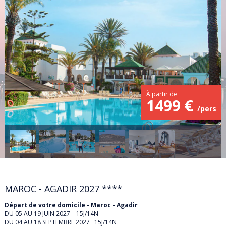
ALBANIE
SÉJOURS
CIRCUITS
ALGÉRIE
CROISIÈRES
BULGARIE
CANADA
PROMOS
À partir de
1499 €
VOYAGES DE NOCES
CANARIES
/pers
VOYAGES EN AUTOCARS
CARAIBES
AGENCES
CORFOU
AGENCE DE DOUAI
CIRCUIT SÉJOUR
CORSE
MAROC - AGADIR 2027
****
Départ de votre domicile - Maroc - Agadir
AGENCE DE NOYELLES-GODAULT
CRETE
DU 05 AU 19 JUIN 2027 15J/14N
DU 04 AU 18 SEPTEMBRE 2027 15J/14N