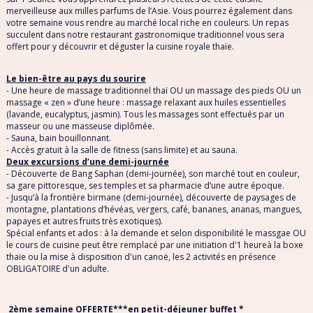
merveilleuse aux milles parfums de l’Asie. Vous pourrez également dans
votre semaine vous rendre au marché local riche en couleurs. Un repas
succulent dans notre restaurant gastronomique traditionnel vous sera
offert pour y découvrir et déguster la cuisine royale thaïe.
Le bien-être au pays du sourire
- Une heure de massage traditionnel thaï OU un massage des pieds OU un
massage « zen » d’une heure : massage relaxant aux huiles essentielles
(lavande, eucalyptus, jasmin). Tous les massages sont effectués par un
masseur ou une masseuse diplômée.
- Sauna, bain bouillonnant.
- Accès gratuit à la salle de fitness (sans limite) et au sauna.
Deux excursions d’une demi-journée
- Découverte de Bang Saphan (demi-journée), son marché tout en couleur,
sa gare pittoresque, ses temples et sa pharmacie d’une autre époque.
- Jusqu’à la frontière birmane (demi-journée), découverte de paysages de
montagne, plantations d’hévéas, vergers, café, bananes, ananas, mangues,
papayes et autres fruits très exotiques).
Spécial enfants et ados : à la demande et selon disponibilité le massgae OU
le cours de cuisine peut être remplacé par une initiation d'1 heureà la boxe
thaie ou la mise à disposition d'un canoë, les 2 activités en présence
OBLIGATOIRE d'un adulte.
2ème semaine OFFERTE***en petit-déjeuner buffet *