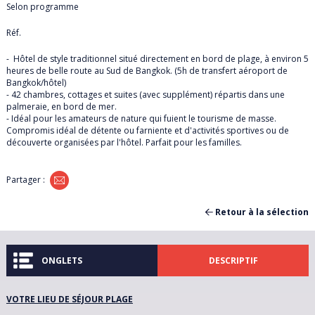
Selon programme
DANEMARK
Réf.
EGYPTE
- Hôtel de style traditionnel situé directement en bord de plage, à environ 5
heures de belle route au Sud de Bangkok. (5h de transfert aéroport de
ESPAGNE
Bangkok/hôtel)
- 42 chambres, cottages et suites (avec supplément) répartis dans une
palmeraie, en bord de mer.
ÉTATS-UNIS
- Idéal pour les amateurs de nature qui fuient le tourisme de masse.
Compromis idéal de détente ou farniente et d'activités sportives ou de
découverte organisées par l'hôtel. Parfait pour les familles.
FRANCE
Partager :
GRECE
Retour à la sélection
ILE MAURICE
À *
ILES GRENADINES
ONGLETS
DESCRIPTIF
IRLANDE
DESCRIPTIF
VOTRE LIEU DE SÉJOUR PLAGE
De *