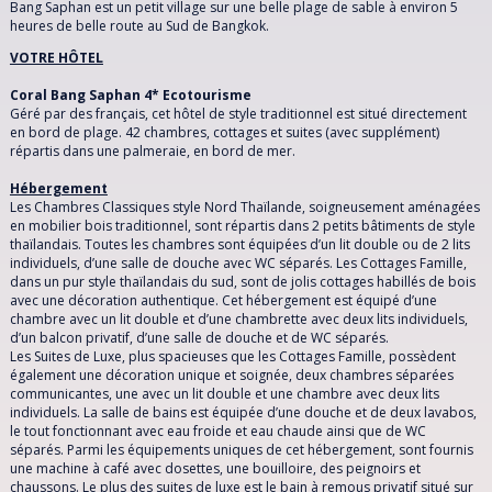
DATES & TARIFS
Bang Saphan est un petit village sur une belle plage de sable à environ 5
ITALIE
heures de belle route au Sud de Bangkok.
AVIS CLIENT
VOTRE HÔTEL
MAROC
Sujet
Coral Bang Saphan 4* Ecotourisme
BON À SAVOIR
Géré par des français, cet hôtel de style traditionnel est situé directement
POLOGNE
en bord de plage. 42 chambres, cottages et suites (avec supplément)
VOYAGES SEMBLABLES
répartis dans une palmeraie, en bord de mer.
Message
PORTUGAL
Hébergement
Les Chambres Classiques style Nord Thaïlande, soigneusement aménagées
en mobilier bois traditionnel, sont répartis dans 2 petits bâtiments de style
RÉPUBLIQUE DOMINICAINE
thaïlandais. Toutes les chambres sont équipées d’un lit double ou de 2 lits
individuels, d’une salle de douche avec WC séparés. Les Cottages Famille,
dans un pur style thaïlandais du sud, sont de jolis cottages habillés de bois
RÉPUBLIQUE TCHÈQUE
avec une décoration authentique. Cet hébergement est équipé d’une
chambre avec un lit double et d’une chambrette avec deux lits individuels,
d’un balcon privatif, d’une salle de douche et de WC séparés.
RHODES
Les Suites de Luxe, plus spacieuses que les Cottages Famille, possèdent
également une décoration unique et soignée, deux chambres séparées
communicantes, une avec un lit double et une chambre avec deux lits
SARDAIGNE
individuels. La salle de bains est équipée d’une douche et de deux lavabos,
le tout fonctionnant avec eau froide et eau chaude ainsi que de WC
séparés. Parmi les équipements uniques de cet hébergement, sont fournis
SÉNÉGAL
une machine à café avec dosettes, une bouilloire, des peignoirs et
chaussons. Le plus des suites de luxe est le bain à remous privatif situé sur