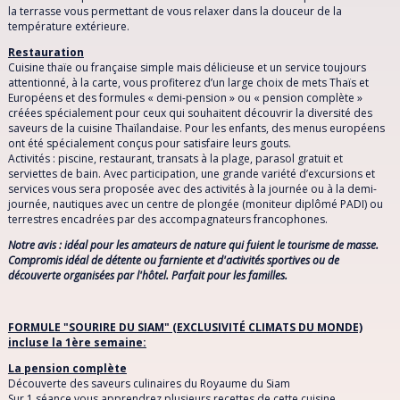
la terrasse vous permettant de vous relaxer dans la douceur de la
SRI LANKA
température extérieure.
Restauration
THAÏLANDE
Cuisine thaïe ou française simple mais délicieuse et un service toujours
attentionné, à la carte, vous profiterez d’un large choix de mets Thaïs et
Européens et des formules « demi-pension » ou « pension complète »
TUNISIE
créées spécialement pour ceux qui souhaitent découvrir la diversité des
saveurs de la cuisine Thaïlandaise. Pour les enfants, des menus européens
ont été spécialement conçus pour satisfaire leurs gouts.
TURQUIE
Activités : piscine, restaurant, transats à la plage, parasol gratuit et
serviettes de bain. Avec participation, une grande variété d’excursions et
services vous sera proposée avec des activités à la journée ou à la demi-
VIETNAM
journée, nautiques avec un centre de plongée (moniteur diplômé PADI) ou
terrestres encadrées par des accompagnateurs francophones.
Notre avis : idéal pour les amateurs de nature qui fuient le tourisme de masse.
Compromis idéal de détente ou farniente et d'activités sportives ou de
découverte organisées par l'hôtel. Parfait pour les familles.
FORMULE "SOURIRE DU SIAM" (EXCLUSIVITÉ CLIMATS DU MONDE)
incluse la 1ère semaine:
La pension complète
Découverte des saveurs culinaires du Royaume du Siam
Sur 1 séance vous apprendrez plusieurs recettes de cette cuisine