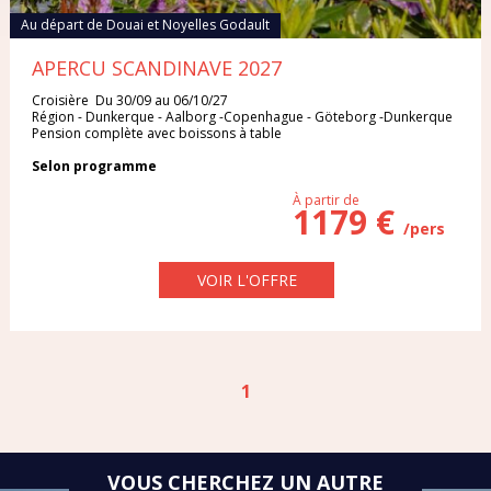
DANEMARK
Au départ de Douai et Noyelles Godault
Iles Grenadines
Irlande
APERCU SCANDINAVE 2027
EGYPTE
Italie
Maroc
Croisière Du 30/09 au 06/10/27
Région - Dunkerque - Aalborg -Copenhague - Göteborg -Dunkerque
ESPAGNE
Pension complète avec boissons à table
Pologne
Portugal
Selon programme
ÉTATS-UNIS
À partir de
1179 €
République Dominicaine
République Tchèque
/pers
FRANCE
Rhodes
Sardaigne
VOIR L'OFFRE
GRECE
Sénégal
Sri Lanka
ILE MAURICE
Thaïlande
Tunisie
1
ILES GRENADINES
Turquie
Vietnam
IRLANDE
VOUS CHERCHEZ UN AUTRE