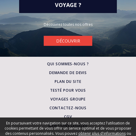
ITALIE
VOYAGE ?
TYPE DE VOYAGE
MAROC
Séjour
Circuit
Découvrez toutes nos offres
POLOGNE
Croisière
Week-end
DÉCOUVRIR
PORTUGAL
Circuit Séjour
QUI SOMMES-NOUS ?
RÉPUBLIQUE DOMINICAINE
DEMANDE DE DEVIS
MOIS DE DÉPART
RÉPUBLIQUE TCHÈQUE
PLAN DU SITE
TESTÉ POUR VOUS
RHODES
VOYAGES GROUPE
CONTACTEZ-NOUS
SARDAIGNE
DURÉE DU VOYAGE
CGV
En poursuivant votre navigation sur ce site, vous acceptez l'utilisation de
SÉNÉGAL
MENTIONS LÉGALES
cookies permettant de vous offrir un service optimal et de vous proposer
1 semaine
des contenus personnalisés. Vous pouvez
obtenir plus d'informations
ou