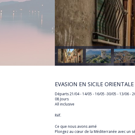
EGYPTE
ESPAGNE
ÉTATS-UNIS
FRANCE
GRECE
ILE MAURICE
ILES GRENADINES
IRLANDE
EVASION EN SICILE ORIENTALE
ITALIE
Départs 21/04 - 14/05 - 16/05 -30/05 - 13/06 - 2
08 Jours
MAROC
All inclusive
POLOGNE
Réf.
PORTUGAL
Ce que nous avons aimé
RÉPUBLIQUE DOMINICA
Plongez au cœur de la Méditerranée avec un séjo