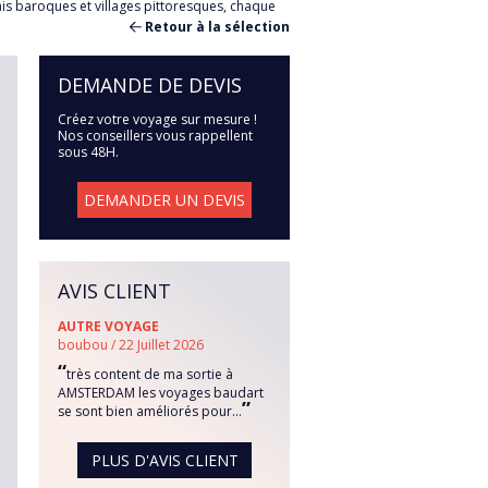
ais baroques et villages pittoresques, chaque
Retour à la sélection
DEMANDE DE DEVIS
Créez votre voyage sur mesure !
Nos conseillers vous rappellent
sous 48H.
DEMANDER UN DEVIS
AVIS CLIENT
AUTRE VOYAGE
boubou / 22 Juillet 2026
“
très content de ma sortie à
AMSTERDAM les voyages baudart
”
se sont bien améliorés pour...
PLUS D'AVIS CLIENT