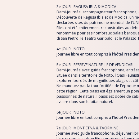
3e JOUR : RAGUSA IBLA & MODICA
Demi-journée, accompagnateur francophone, e
Découverte de Ragusa Ibla et de Modica, un mer
déclarées sites du patrimoine mondial de l'UN
Elles ont été entièrement reconstruites au débu
renommée pour ses nombreux palais baroques e
di San Pietro, le Teatro Garibaldi et le Palazz
4e JOUR : NOTO
Journée libre en tout compris à l'hôtel Presiden
5e JOUR : RESERVE NATURELLE DE VENDICARI
Demi-journée avec guide francophone, entrées
Située dans le territoire de Noto, l'Oasi Faunist
explorer, bordés de magnifiques plages et côt
Ne manquez pas la tour fortifiée de l'époque 
cette région. Cette oasis est également un poin
passionnés de nature, l'oasis est dotée de cab
aviaire dans son habitat naturel.
6e JOUR : NOTO
Journée libre en tout compris à l'hôtel Presiden
7e JOUR : MONT ETNA & TAORMINE
Journée avec guide francophone, déjeuner libre
L'excursion au volcan Etna représente l'une des