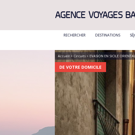
AGENCE VOYAGES B
RECHERCHER
DESTINATIONS
SÉ
ALBANIE
ALGÉRIE
Accueil
>
Circuits
> EVASION EN SICILE ORIENTAL
BULGARIE
DE VOTRE DOMICILE
CANADA
CANARIES
CARAIBES
CORFOU
CORSE
CRETE
DANEMARK