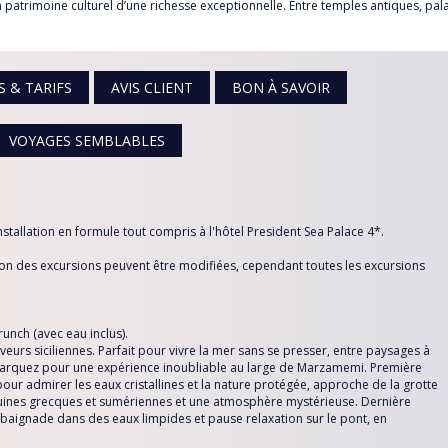
 patrimoine culturel d’une richesse exceptionnelle. Entre temples antiques, pal
UE
De *
S & TARIFS
AVIS CLIENT
BON À SAVOIR
VOYAGES SEMBLABLES
installation en formule tout compris à l'hôtel President Sea Palace 4*.
ation des excursions peuvent être modifiées, cependant toutes les excursions
nch (avec eau inclus).
urs siciliennes. Parfait pour vivre la mer sans se presser, entre paysages à
mbarquez pour une expérience inoubliable au large de Marzamemi. Première
 pour admirer les eaux cristallines et la nature protégée, approche de la grotte
ruines grecques et sumériennes et une atmosphère mystérieuse. Dernière
r baignade dans des eaux limpides et pause relaxation sur le pont, en