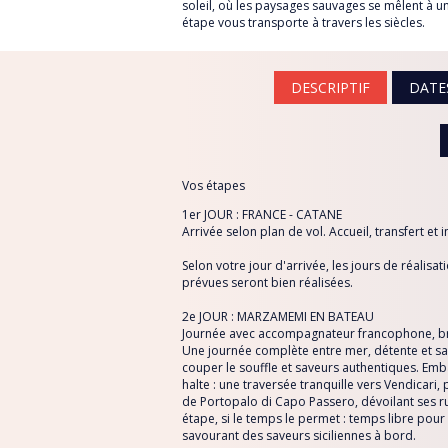
soleil, où les paysages sauvages se mêlent à un
RÉPUBLIQUE TCHÈQ
étape vous transporte à travers les siècles.
RHODES
SARDAIGNE
À *
DESCRIPTIF
DATE
SÉNÉGAL
SRI LANKA
Sujet
THAÏLANDE
Vos étapes
TUNISIE
1er JOUR : FRANCE - CATANE
Message
Arrivée selon plan de vol. Accueil, transfert et 
TURQUIE
Selon votre jour d'arrivée, les jours de réalis
VIETNAM
prévues seront bien réalisées.
2e JOUR : MARZAMEMI EN BATEAU
Journée avec accompagnateur francophone, bru
Une journée complète entre mer, détente et save
couper le souffle et saveurs authentiques. E
halte : une traversée tranquille vers Vendicari,
de Portopalo di Capo Passero, dévoilant ses 
étape, si le temps le permet : temps libre pou
savourant des saveurs siciliennes à bord.