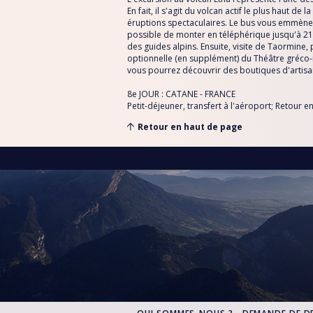
En fait, il s'agit du volcan actif le plus haut d
éruptions spectaculaires. Le bus vous emmènera
possible de monter en téléphérique jusqu'à 21
des guides alpins. Ensuite, visite de Taormine, p
optionnelle (en supplément) du Théâtre gréco-ro
vous pourrez découvrir des boutiques d'artisa
8e JOUR : CATANE - FRANCE
Petit-déjeuner, transfert à l'aéroport; Retour e
Retour en haut de page