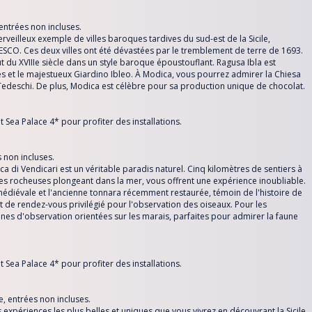
ntrées non incluses.
veilleux exemple de villes baroques tardives du sud-est de la Sicile,
ESCO. Ces deux villes ont été dévastées par le tremblement de terre de 1693.
t du XVIIIe siècle dans un style baroque époustouflant. Ragusa Ibla est
t le majestueux Giardino Ibleo. À Modica, vous pourrez admirer la Chiesa
o Tedeschi. De plus, Modica est célèbre pour sa production unique de chocolat.
t Sea Palace 4* pour profiter des installations.
 non incluses.
ica di Vendicari est un véritable paradis naturel. Cinq kilomètres de sentiers à
es rocheuses plongeant dans la mer, vous offrent une expérience inoubliable.
médiévale et l'ancienne tonnara récemment restaurée, témoin de l'histoire de
t de rendez-vous privilégié pour l'observation des oiseaux. Pour les
ines d'observation orientées sur les marais, parfaites pour admirer la faune
t Sea Palace 4* pour profiter des installations.
, entrées non incluses.
 expériences les plus belles et uniques que vous vivrez en découvrant la Sicile.