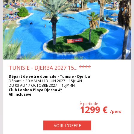
DANEMARK
Egypte
Espagne
EGYPTE
États-Unis
France
ESPAGNE
Grece
Ile Maurice
ÉTATS-UNIS
Iles Grenadines
Irlande
FRANCE
TUNISIE - DJERBA 2027 15...
****
Italie
Maroc
Départ de votre domicile - Tunisie - Djerba
GRECE
Départ le 30 MAI AU 13 JUIN 2027 15J/14N
DU 03 AU 17 OCTOBRE 2027 15J/14N
Club Lookea Playa Djerba 4*
Pologne
Portugal
ILE MAURICE
All inclusive
À partir de
1299 €
République Dominicaine
République Tchèque
ILES GRENADINES
/pers
Rhodes
IRLANDE
Sardaigne
VOIR L'OFFRE