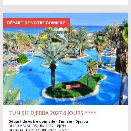
ITALIE
Sénégal
Sri Lanka
MAROC
Thaïlande
Tunisie
DÉPART DE VOTRE DOMICILE
POLOGNE
Turquie
Vietnam
PORTUGAL
TYPE DE VOYAGE
RÉPUBLIQUE DOMINICAINE
Séjour
Circuit
RÉPUBLIQUE TCHÈQUE
Croisière
Week-end
RHODES
Circuit Séjour
SARDAIGNE
TUNISIE DJERBA 2027 8 JOURS
****
SÉNÉGAL
Départ de votre domicile - Tunisie - Djerba
MOIS DE DÉPART
DU 30 MAI AU 06 JUIN 2027 8J/7N
DU 03 AU 10 OCTOBRE 2027 8J/7N