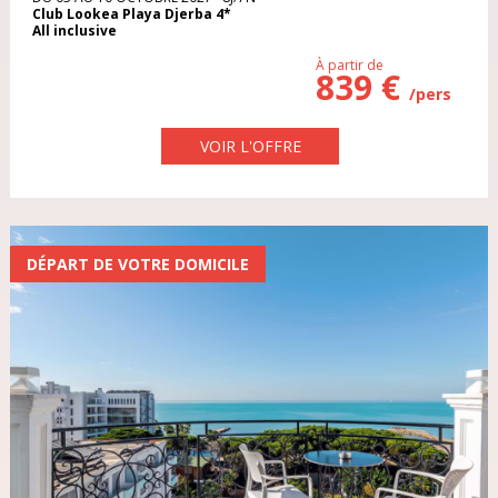
Club Lookea Playa Djerba 4*
SRI LANKA
All inclusive
À partir de
THAÏLANDE
839 €
/pers
DURÉE DU VOYAGE
TUNISIE
VOIR L'OFFRE
1 semaine
TURQUIE
2 semaines
VIETNAM
DÉPART DE VOTRE DOMICILE
De 1 à 2 jours
De 3 à 5 jours
De 6 à 8 jours
De 9 à 12 jours