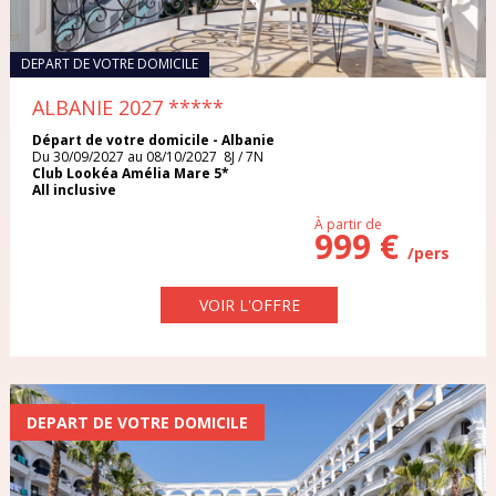
De 13 à 15 jours
Plus de 15 jours
DEPART DE VOTRE DOMICILE
ALBANIE 2027
*****
Départ de votre domicile - Albanie
BUDGET / PERSONNE
Du 30/09/2027 au 08/10/2027 8J / 7N
Club Lookéa Amélia Mare 5*
All inclusive
À partir de
999 €
/pers
PENSION
VOIR L'OFFRE
DEPART DE VOTRE DOMICILE