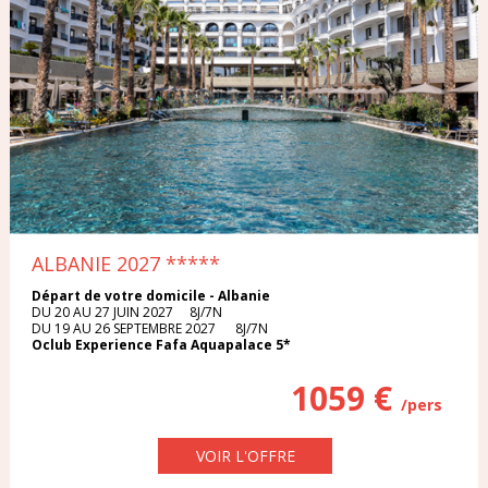
ALBANIE 2027
*****
Départ de votre domicile - Albanie
DU 20 AU 27 JUIN 2027 8J/7N
DU 19 AU 26 SEPTEMBRE 2027 8J/7N
Oclub Experience Fafa Aquapalace 5*
1059 €
/pers
VOIR L'OFFRE