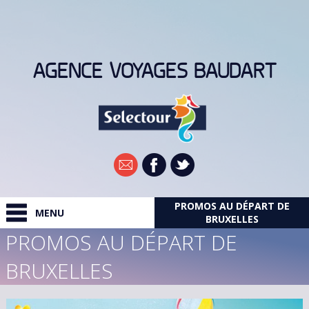
AGENCE VOYAGES BAUDART
PROMOS AU DÉPART DE
Newsletter
MENU
BRUXELLES
PROMOS AU DÉPART DE
RECHERCHER
BRUXELLES
DESTINATIONS