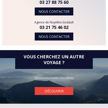
03 27 88 75 60
SRI LANKA
NOUS CONTACTER
THAÏLANDE
Agence de Noyelles-Godault
03 21 75 46 02
TUNISIE
NOUS CONTACTER
TURQUIE
VIETNAM
VOUS CHERCHEZ UN AUTRE
VOYAGE ?
Découvrez toutes nos offres
DÉCOUVRIR