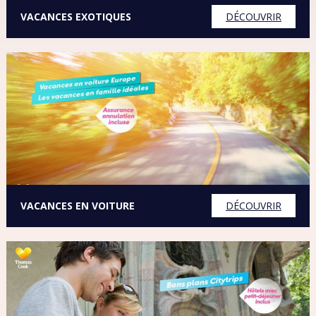
DANEMARK
VACANCES EXOTIQUES
DÉCOUVRIR
EGYPTE
ESPAGNE
ÉTATS-UNIS
FRANCE
GRECE
VACANCES EN VOITURE
DÉCOUVRIR
ILE MAURICE
ILES GRENADINES
IRLANDE