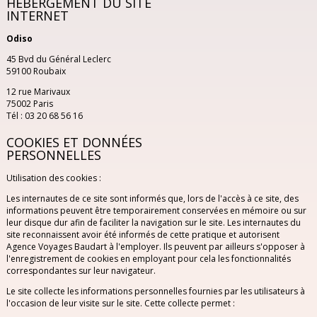
HÉBERGEMENT DU SITE
DANEMARK
INTERNET
Odiso
EGYPTE
45 Bvd du Général Leclerc
59100 Roubaix
ESPAGNE
12 rue Marivaux
75002 Paris
ÉTATS-UNIS
Tél : 03 20 68 56 16
COOKIES ET DONNÉES
FRANCE
PERSONNELLES
Utilisation des cookies :
GRECE
Les internautes de ce site sont informés que, lors de l'accès à ce site, des
informations peuvent être temporairement conservées en mémoire ou sur
ILE MAURICE
leur disque dur afin de faciliter la navigation sur le site. Les internautes du
site reconnaissent avoir été informés de cette pratique et autorisent
Agence Voyages Baudart à l'employer. Ils peuvent par ailleurs s'opposer à
ILES GRENADINES
l'enregistrement de cookies en employant pour cela les fonctionnalités
correspondantes sur leur navigateur.
IRLANDE
Le site collecte les informations personnelles fournies par les utilisateurs à
l'occasion de leur visite sur le site. Cette collecte permet :