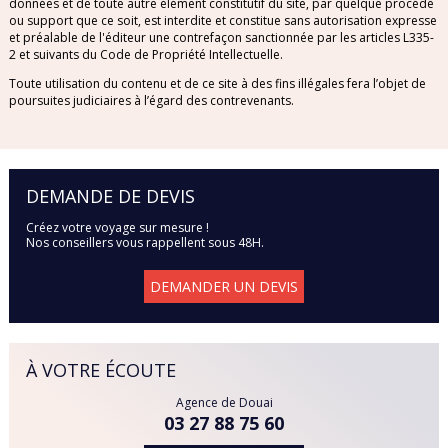
données et de toute autre élément constitutif du site, par quelque procédé
SRI LANKA
ou support que ce soit, est interdite et constitue sans autorisation expresse
et préalable de l'éditeur une contrefaçon sanctionnée par les articles L335-
2 et suivants du Code de Propriété Intellectuelle.
THAÏLANDE
Toute utilisation du contenu et de ce site à des fins illégales fera l’objet de
poursuites judiciaires à l’égard des contrevenants.
TUNISIE
TURQUIE
DEMANDE DE DEVIS
VIETNAM
Créez votre voyage sur mesure !
Nos conseillers vous rappellent sous 48H.
DEMANDER UN DEVIS
À VOTRE ÉCOUTE
Agence de Douai
03 27 88 75 60