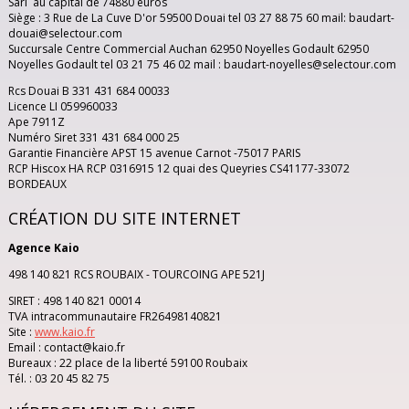
Sarl au capital de 74880 euros
ALBANIE
SÉJOURS
Siège : 3 Rue de La Cuve D'or 59500 Douai tel 03 27 88 75 60 mail: baudart-
douai@selectour.com
Succursale Centre Commercial Auchan 62950 Noyelles Godault 62950
CIRCUITS
ALGÉRIE
Noyelles Godault tel 03 21 75 46 02 mail : baudart-noyelles@selectour.com
Rcs Douai B 331 431 684 00033
CROISIÈRES
BULGARIE
Licence LI 059960033
Ape 7911Z
Numéro Siret 331 431 684 000 25
CANADA
PROMOS
Garantie Financière APST 15 avenue Carnot -75017 PARIS
RCP Hiscox HA RCP 0316915 12 quai des Queyries CS41177-33072
BORDEAUX
VOYAGES DE NOCES
CANARIES
CRÉATION DU SITE INTERNET
VOYAGES EN AUTOCARS
CARAIBES
Agence Kaio
498 140 821 RCS ROUBAIX - TOURCOING APE 521J
AGENCES
CORFOU
SIRET : 498 140 821 00014
TVA intracommunautaire FR26498140821
AGENCE DE DOUAI
CIRCUIT SÉJOUR
CORSE
Site :
www.kaio.fr
Email : contact@kaio.fr
Bureaux : 22 place de la liberté 59100 Roubaix
AGENCE DE NOYELLES-GODAULT
CRETE
Tél. : 03 20 45 82 75