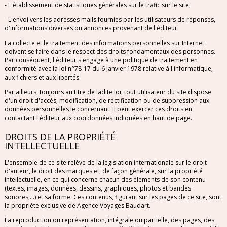
- L'établissement de statistiques générales sur le trafic sur le site,
ITALIE
- L'envoi vers les adresses mails fournies par les utilisateurs de réponses,
d'informations diverses ou annonces provenant de l'éditeur.
MAROC
La collecte et le traitement des informations personnelles sur Internet
doivent se faire dans le respect des droits fondamentaux des personnes.
POLOGNE
Par conséquent, l'éditeur s'engage à une politique de traitement en
conformité avec la loi n°78-17 du 6 janvier 1978 relative à l'informatique,
aux fichiers et aux libertés.
PORTUGAL
Par ailleurs, toujours au titre de ladite loi, tout utilisateur du site dispose
d'un droit d'accès, modification, de rectification ou de suppression aux
RÉPUBLIQUE DOMINICAINE
données personnelles le concernant. Il peut exercer ces droits en
contactant l'éditeur aux coordonnées indiquées en haut de page.
RÉPUBLIQUE TCHÈQUE
DROITS DE LA PROPRIÉTÉ
INTELLECTUELLE
RHODES
L'ensemble de ce site relève de la législation internationale sur le droit
d'auteur, le droit des marques et, de façon générale, sur la propriété
intellectuelle, en ce qui concerne chacun des éléments de son contenu
SARDAIGNE
(textes, images, données, dessins, graphiques, photos et bandes
sonores,...) et sa forme. Ces contenus, figurant sur les pages de ce site, sont
la propriété exclusive de Agence Voyages Baudart.
SÉNÉGAL
La reproduction ou représentation, intégrale ou partielle, des pages, des