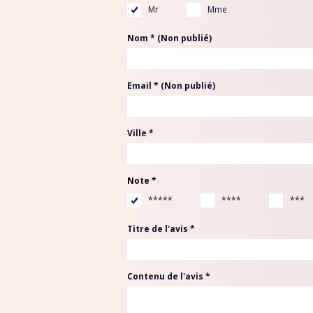
Mr
Mme
EGYPTE
Nom * (Non publié)
ESPAGNE
ÉTATS-UNIS
Email * (Non publié)
FRANCE
GRECE
Ville *
ILE MAURICE
ILES GRENADINES
Note *
IRLANDE
*****
****
***
ITALIE
Titre de l'avis *
MAROC
POLOGNE
PORTUGAL
Contenu de l'avis *
RÉPUBLIQUE DOMINICA