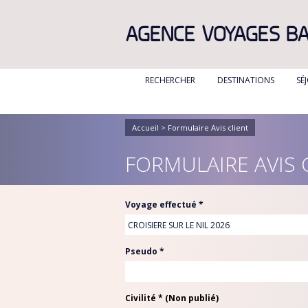
AGENCE VOYAGES B
RECHERCHER
DESTINATIONS
SÉ
ALBANIE
ALGÉRIE
Accueil
> Formulaire Avis client
BULGARIE
FORMULAIRE AVIS 
CANADA
CANARIES
Voyage effectué *
CARAIBES
CORFOU
Pseudo *
CORSE
CRETE
Civilité * (Non publié)
DANEMARK