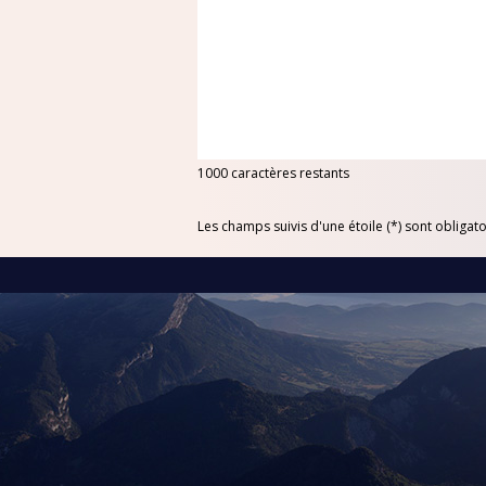
RÉPUBLIQUE TCHÈQ
RHODES
SARDAIGNE
SÉNÉGAL
SRI LANKA
1000
caractères restants
THAÏLANDE
Les champs suivis d'une étoile (*) sont obligato
TUNISIE
TURQUIE
VIETNAM