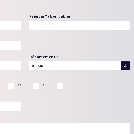
Prénom * (Non publié)
Département *
**
*
INE