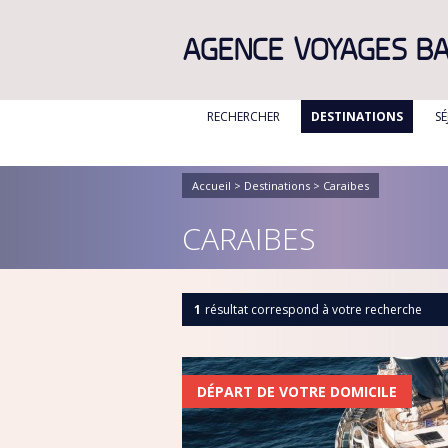
AGENCE VOYAGES B
RECHERCHER
DESTINATIONS
S
ALBANIE
ALGÉRIE
Accueil
>
Destinations
> Caraibes
BULGARIE
CARAIBES
CANADA
CANARIES
1
résultat correspond à votre recherche
CARAIBES
CORFOU
CORSE
DÉPART DE VOTRE DOMICILE
CRETE
DANEMARK