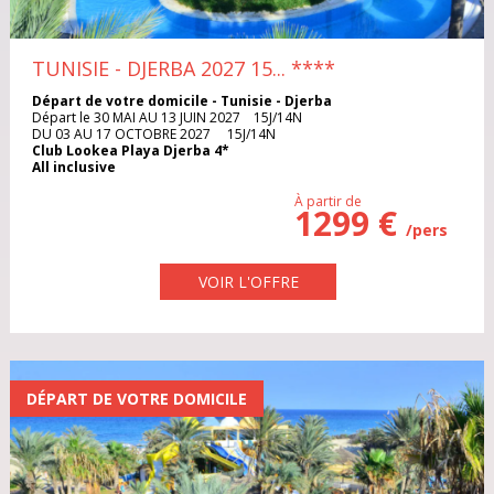
DANEMARK
Iles Grenadines
Irlande
TUNISIE - DJERBA 2027 15...
****
EGYPTE
Italie
Maroc
Départ de votre domicile - Tunisie - Djerba
Départ le 30 MAI AU 13 JUIN 2027 15J/14N
ESPAGNE
DU 03 AU 17 OCTOBRE 2027 15J/14N
Club Lookea Playa Djerba 4*
Pologne
Portugal
All inclusive
ÉTATS-UNIS
À partir de
1299 €
République Dominicaine
République Tchèque
/pers
FRANCE
Rhodes
Sardaigne
VOIR L'OFFRE
GRECE
Sénégal
Sri Lanka
ILE MAURICE
Thaïlande
Tunisie
ILES GRENADINES
DÉPART DE VOTRE DOMICILE
Turquie
Vietnam
IRLANDE