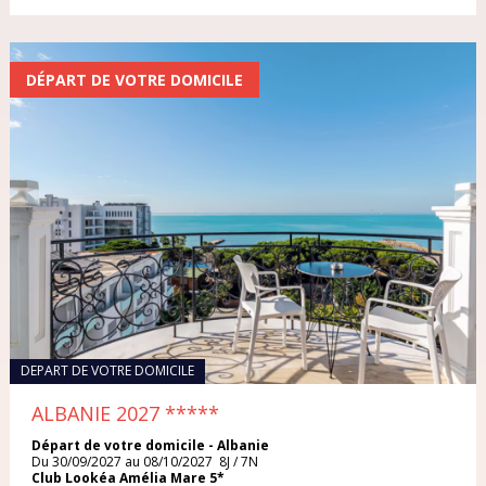
SRI LANKA
2 semaines
THAÏLANDE
DÉPART DE VOTRE DOMICILE
De 1 à 2 jours
TUNISIE
De 3 à 5 jours
TURQUIE
De 6 à 8 jours
VIETNAM
De 9 à 12 jours
De 13 à 15 jours
Plus de 15 jours
DEPART DE VOTRE DOMICILE
ALBANIE 2027
*****
Départ de votre domicile - Albanie
BUDGET / PERSONNE
Du 30/09/2027 au 08/10/2027 8J / 7N
Club Lookéa Amélia Mare 5*