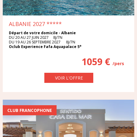
ALBANIE 2027
*****
Départ de votre domicile - Albanie
DU 20 AU 27 JUIN 2027 8J/7N
DU 19 AU 26 SEPTEMBRE 2027 8J/7N
Oclub Experience Fafa Aquapalace 5*
1059 €
/pers
VOIR L'OFFRE
CLUB FRANCOPHONE