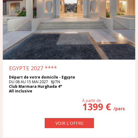
EGYPTE 2027
****
Départ de votre domicile - Egypte
DU 08 AU 15 MAI 2027 8J/7N
Club Marmara Hurghada 4*
All inclusive
À partir de
1399 €
/pers
VOIR L'OFFRE