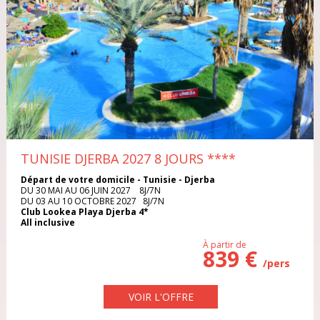
ITALIE
TYPE DE VOYAGE
MAROC
Séjour
Circuit
POLOGNE
Croisière
Week-end
PORTUGAL
Circuit Séjour
RÉPUBLIQUE DOMINICAINE
TUNISIE DJERBA 2027 8 JOURS
****
Départ de votre domicile - Tunisie - Djerba
MOIS DE DÉPART
RÉPUBLIQUE TCHÈQUE
DU 30 MAI AU 06 JUIN 2027 8J/7N
DU 03 AU 10 OCTOBRE 2027 8J/7N
Club Lookea Playa Djerba 4*
All inclusive
RHODES
À partir de
839 €
SARDAIGNE
/pers
DURÉE DU VOYAGE
SÉNÉGAL
VOIR L'OFFRE
1 semaine