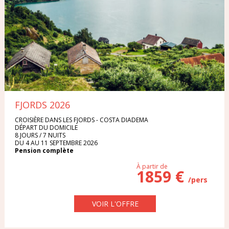
ITALIE
TYPE DE VOYAGE
MAROC
Séjour
Circuit
POLOGNE
Croisière
Week-end
PORTUGAL
Circuit Séjour
FJORDS 2026
RÉPUBLIQUE DOMINICAINE
CROISIÈRE DANS LES FJORDS - COSTA DIADEMA
DÉPART DU DOMICILE
MOIS DE DÉPART
RÉPUBLIQUE TCHÈQUE
8 JOURS / 7 NUITS
DU 4 AU 11 SEPTEMBRE 2026
Pension complète
RHODES
À partir de
1859 €
/pers
SARDAIGNE
DURÉE DU VOYAGE
VOIR L'OFFRE
SÉNÉGAL
1 semaine