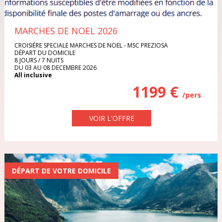
DANEMARK
Iles Grenadines
Irlande
MARCHES DE NOEL 2026
EGYPTE
Italie
Maroc
CROISIÈRE SPECIALE MARCHES DE NOEL - MSC PREZIOSA
DÉPART DU DOMICILE
ESPAGNE
8 JOURS / 7 NUITS
DU 03 AU 08 DECEMBRE 2026
Pologne
Portugal
All inclusive
ÉTATS-UNIS
1199 €
/pers
République Dominicaine
République Tchèque
FRANCE
VOIR L'OFFRE
Rhodes
Sardaigne
GRECE
Sénégal
Sri Lanka
ILE MAURICE
DÉPART DE VOTRE DOMICILE
Thaïlande
Tunisie
ILES GRENADINES
Turquie
Vietnam
IRLANDE